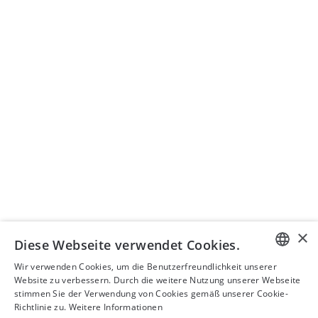
Mitgliedschaft
News
Lehre
SEMINARORGANISATION
Seminare ISIS AG
+41 43 399 75 00
seminare@isistax.ch
GESCHÄFTSSTELLE
ISIS – Institut für Schweizerisches und Internationales
Steuerrecht
Seestrasse 344, 8038 Zürich
+41 44 533 17 88
info@isistax.ch
×
Diese Webseite verwendet Cookies.
Impressum
Wir verwenden Cookies, um die Benutzerfreundlichkeit unserer
GERMAN
Website zu verbessern. Durch die weitere Nutzung unserer Webseite
Datenschutzerklärung
stimmen Sie der Verwendung von Cookies gemäß unserer Cookie-
ENGLISH
Richtlinie zu.
Weitere Informationen
Disclaimer