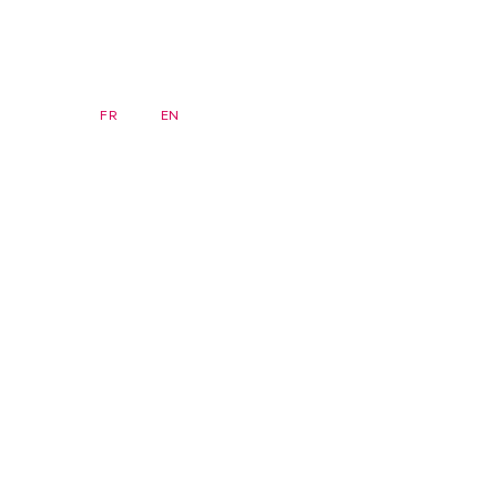
DE
FR
EN
Newsletter
Startseite
Seminare
FAQ
Archiv
zsis)
Institut