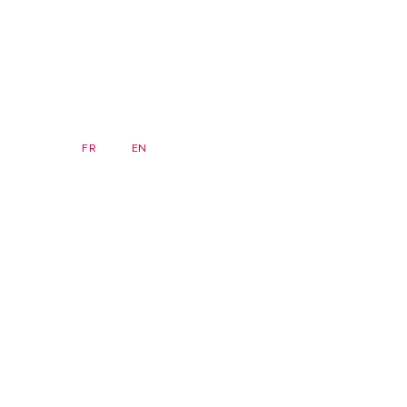
DE
FR
EN
Newsletter
Startseite
Seminare
FAQ
Archiv