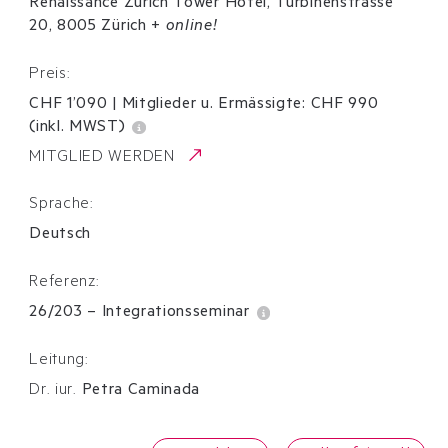
Renaissance Zürich Tower Hotel, Turbinenstrasse
20, 8005 Zürich
+
online!
Preis:
CHF 1’090
|
Mitglieder u. Ermässigte:
CHF
990
(inkl. MWST)
MITGLIED WERDEN
Sprache:
Deutsch
Referenz:
26/203
–
Integrationsseminar
Leitung:
Dr. iur.
Petra Caminada