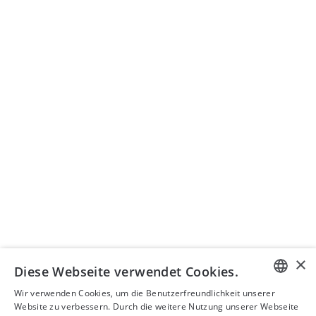
Institut
Mitgliedschaft
News
Lehre
SEMINARORGANISATION
Seminare ISIS AG
+41 43 399 75 00
seminare@isistax.ch
GESCHÄFTSSTELLE
ISIS – Institut für Schweizerisches und Internationales
Steuerrecht
Seestrasse 344, 8038 Zürich
+41 44 533 17 88
info@isistax.ch
×
Diese Webseite verwendet Cookies.
Impressum
Wir verwenden Cookies, um die Benutzerfreundlichkeit unserer
GERMAN
Website zu verbessern. Durch die weitere Nutzung unserer Webseite
Datenschutzerklärung