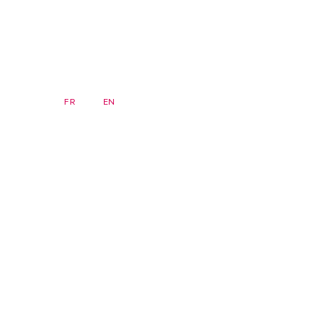
DE
FR
EN
Newsletter
Startseite
Seminare
FAQ
Archiv
zsis)