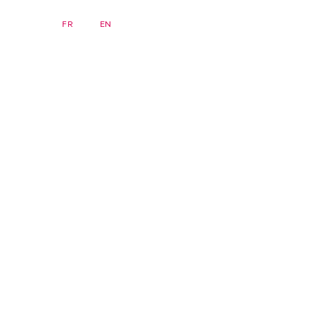
DE
FR
EN
Newsletter
Startseite
Seminare
FAQ
Archiv
zsis)
Institut
Mitgliedschaft
News