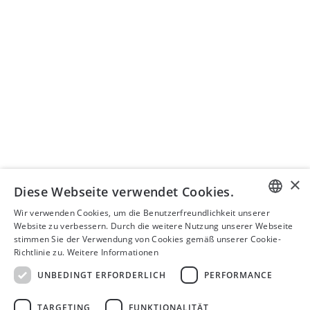
Lehre
SEMINARORGANISATION
Seminare ISIS AG
+41 43 399 75 00
seminare@isistax.ch
GESCHÄFTSSTELLE
ISIS – Institut für Schweizerisches und Internationales
Steuerrecht
Seestrasse 344, 8038 Zürich
+41 44 533 17 88
info@isistax.ch
×
Diese Webseite verwendet Cookies.
Impressum
Wir verwenden Cookies, um die Benutzerfreundlichkeit unserer
GERMAN
Website zu verbessern. Durch die weitere Nutzung unserer Webseite
Datenschutzerklärung
stimmen Sie der Verwendung von Cookies gemäß unserer Cookie-
ENGLISH
Richtlinie zu.
Weitere Informationen
Disclaimer
FRENCH
AGB
UNBEDINGT ERFORDERLICH
PERFORMANCE
LinkedIn
TARGETING
FUNKTIONALITÄT