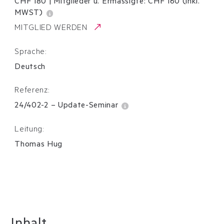
CHF 180
|
Mitglieder u. Ermässigte:
CHF
160
(inkl.
MWST)
MITGLIED WERDEN
Sprache:
Deutsch
Referenz:
24/402-2
–
Update-Seminar
Leitung:
Thomas Hug